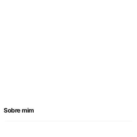
Sobre mim
Me chamo
Alan
, sou natural de Fortaleza, CE,